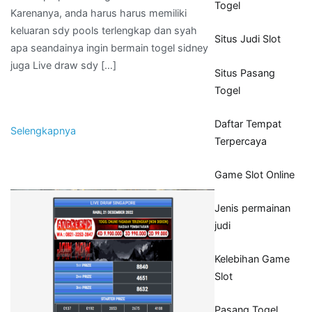
Togel
Karenanya, anda harus harus memiliki
keluaran sdy pools terlengkap dan syah
Situs Judi Slot
apa seandainya ingin bermain togel sidney
juga Live draw sdy […]
Situs Pasang
Togel
Daftar Tempat
Selengkapnya
Terpercaya
Game Slot Online
Jenis permainan
judi
Kelebihan Game
Slot
Pasang Togel