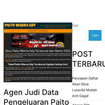
Cari
Cari
POST
TERBAR
Persiapan Daftar
Akun Situs
Agen Judi Data
Lurus4d Mudah
Anti Gagal
Pengeluaran Paito