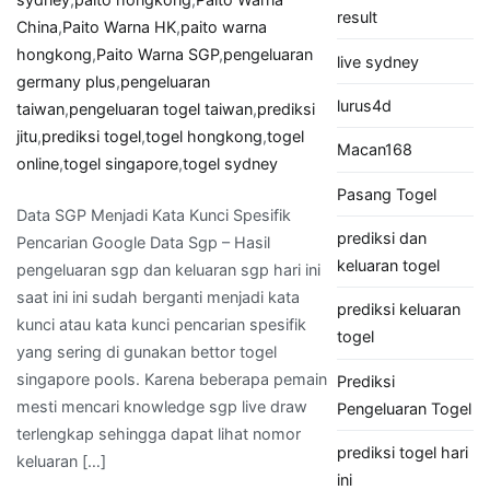
result
China
,
Paito Warna HK
,
paito warna
hongkong
,
Paito Warna SGP
,
pengeluaran
live sydney
germany plus
,
pengeluaran
lurus4d
taiwan
,
pengeluaran togel taiwan
,
prediksi
jitu
,
prediksi togel
,
togel hongkong
,
togel
Macan168
online
,
togel singapore
,
togel sydney
Pasang Togel
Data SGP Menjadi Kata Kunci Spesifik
prediksi dan
Pencarian Google Data Sgp – Hasil
keluaran togel
pengeluaran sgp dan keluaran sgp hari ini
saat ini ini sudah berganti menjadi kata
prediksi keluaran
kunci atau kata kunci pencarian spesifik
togel
yang sering di gunakan bettor togel
singapore pools. Karena beberapa pemain
Prediksi
mesti mencari knowledge sgp live draw
Pengeluaran Togel
terlengkap sehingga dapat lihat nomor
prediksi togel hari
keluaran […]
ini