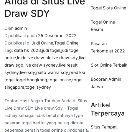
Anda di Situs Live
Togel Slots Online
Draw SDY
Togel Online
Oleh
admin
Resmi
Dipublikasi pada
25 Desember 2022
Dipublikasi di
Judi Online
,
Togel Online
Pasaran
Tag:
data hk 2023
,
judi togel
,
judi togel
Terkomplet 2022
online
,
ldjdr
,
live draw hk
,
live draw sdy
,
live
draw sgp
,
live draw sydney
,
live result
Slot Online Terbaik
sydney
,
live sdy
,
paito warna sdy
,
prediksi
Bocoran Admin
togel
,
togel hongkong
,
togel online
,
togel
Jarwo
singapore
,
togel sydney
Tonton Hasil Angka Taruhan Anda di Situs
Artikel
Live Draw SDY Live draw Sdy – Togel
Terpercaya
sidney sebagai tidak betul satunya type
pasaran togel hari ini yang paling dicintai
Situs Tempat
beberapa pemain togel online di Indonesia.