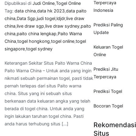
Terpercaya
Dipublikasi di
Judi Online
,
Togel Online
Indonesia
Tag:
data china
,
data hk 2023
,
data paito
china
,
Data Sgp
,
judi togel
,
ldjdr
,
live draw
Prediksi Paling
china
,
live draw sgp
,
live draw sydney
,
paito
Update
china
,
paito china lengkap
,
Paito Warna
China
,
togel hongkong
,
togel online
,
togel
Keluaran Togel
singapore
,
togel sydney
Online
Keterangan Sekitar Situs Paito Warna China
Prediksi Jitu
Paito Warna China – Untuk anda yang ingin
Terpercaya
nikmati sebuah permainan togel, pasti tidak
pernah terlepas dari situs Paito warna
Prediksi Togel
china. Situs yang ini sebuah situs
berkenaan data keluaran angka yang telah
Bocoran Togel
berada di togel china. Untuk anda yang
ingin lakukan taruhan togel china. Pasti
Rekomendasi
anda harus terhubung situs […]
Situs