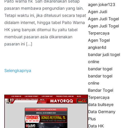
Paito warna hk Sah dikarenakan setiap
agen joker123
pasaran membawa pengundian yang lain.
Agen Judi
Tetapi waktu ini, jika ditelusuri secara tepat
Agen Judi Togel
didalam internet, hingga tabel Paito Warna
Agen Judi Togel
HK yang banyak ditemui itu yaitu tabel
Terpercaya
membuat pasaran asia dikarenakan
Agen Togel
pasaran ini […]
angker4d
bandar judi togel
online
bandar togel
Selengkapnya
bandar togel
online
Bandar Togel
Terpercaya
data bullseye
Data Germany
Plus
Data HK