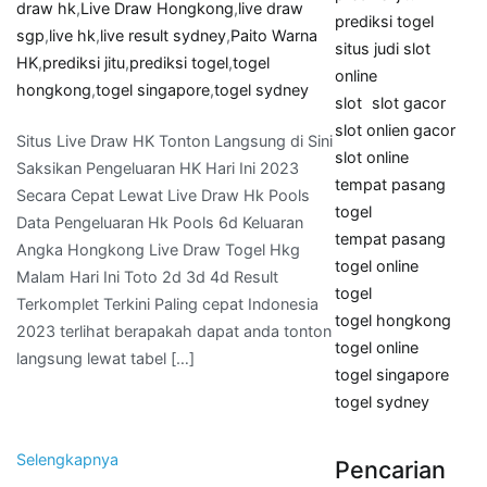
draw hk
,
Live Draw Hongkong
,
live draw
prediksi togel
sgp
,
live hk
,
live result sydney
,
Paito Warna
situs judi slot
HK
,
prediksi jitu
,
prediksi togel
,
togel
online
hongkong
,
togel singapore
,
togel sydney
slot
slot gacor
slot onlien gacor
Situs Live Draw HK Tonton Langsung di Sini
slot online
Saksikan Pengeluaran HK Hari Ini 2023
tempat pasang
Secara Cepat Lewat Live Draw Hk Pools
togel
Data Pengeluaran Hk Pools 6d Keluaran
tempat pasang
Angka Hongkong Live Draw Togel Hkg
togel online
Malam Hari Ini Toto 2d 3d 4d Result
togel
Terkomplet Terkini Paling cepat Indonesia
togel hongkong
2023 terlihat berapakah dapat anda tonton
togel online
langsung lewat tabel […]
togel singapore
togel sydney
Selengkapnya
Pencarian