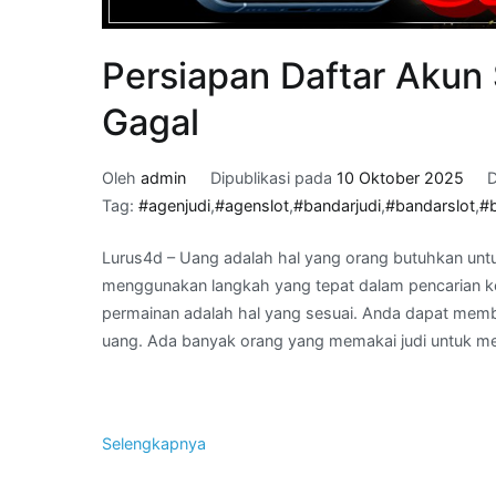
Persiapan Daftar Akun
Gagal
Oleh
admin
Dipublikasi pada
10 Oktober 2025
D
Tag:
#agenjudi
,
#agenslot
,
#bandarjudi
,
#bandarslot
,
#b
Lurus4d – Uang adalah hal yang orang butuhkan unt
menggunakan langkah yang tepat dalam pencarian ke
permainan adalah hal yang sesuai. Anda dapat mem
uang. Ada banyak orang yang memakai judi untuk me
Selengkapnya