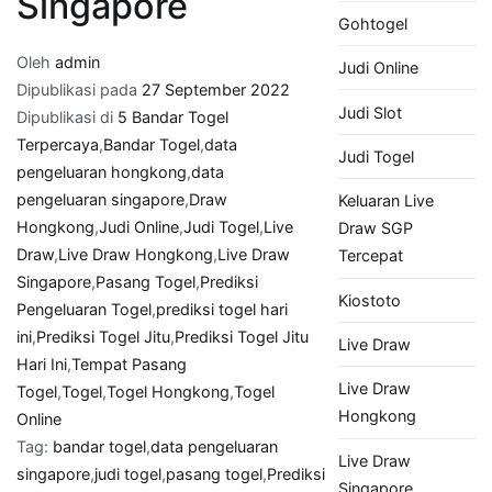
Singapore
Gohtogel
Oleh
admin
Judi Online
Dipublikasi pada
27 September 2022
Judi Slot
Dipublikasi di
5 Bandar Togel
Terpercaya
,
Bandar Togel
,
data
Judi Togel
pengeluaran hongkong
,
data
pengeluaran singapore
,
Draw
Keluaran Live
Hongkong
,
Judi Online
,
Judi Togel
,
Live
Draw SGP
Draw
,
Live Draw Hongkong
,
Live Draw
Tercepat
Singapore
,
Pasang Togel
,
Prediksi
Kiostoto
Pengeluaran Togel
,
prediksi togel hari
ini
,
Prediksi Togel Jitu
,
Prediksi Togel Jitu
Live Draw
Hari Ini
,
Tempat Pasang
Live Draw
Togel
,
Togel
,
Togel Hongkong
,
Togel
Hongkong
Online
Tag:
bandar togel
,
data pengeluaran
Live Draw
singapore
,
judi togel
,
pasang togel
,
Prediksi
Singapore