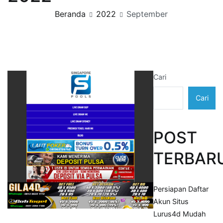
Beranda
2022
September
Cari
Cari
POST
TERBAR
Persiapan Daftar
Akun Situs
Lurus4d Mudah