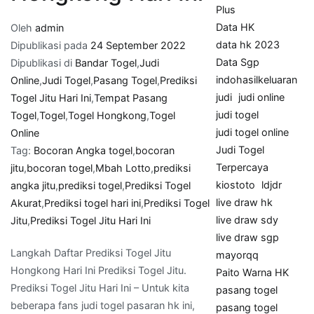
Plus
Data HK
Oleh
admin
data hk 2023
Dipublikasi pada
24 September 2022
Data Sgp
Dipublikasi di
Bandar Togel
,
Judi
indohasilkeluaran
Online
,
Judi Togel
,
Pasang Togel
,
Prediksi
judi
judi online
Togel Jitu Hari Ini
,
Tempat Pasang
judi togel
Togel
,
Togel
,
Togel Hongkong
,
Togel
judi togel online
Online
Judi Togel
Tag:
Bocoran Angka togel
,
bocoran
Terpercaya
jitu
,
bocoran togel
,
Mbah Lotto
,
prediksi
kiostoto
ldjdr
angka jitu
,
prediksi togel
,
Prediksi Togel
live draw hk
Akurat
,
Prediksi togel hari ini
,
Prediksi Togel
live draw sdy
Jitu
,
Prediksi Togel Jitu Hari Ini
live draw sgp
Langkah Daftar Prediksi Togel Jitu
mayorqq
Hongkong Hari Ini Prediksi Togel Jitu.
Paito Warna HK
Prediksi Togel Jitu Hari Ini – Untuk kita
pasang togel
beberapa fans judi togel pasaran hk ini,
pasang togel