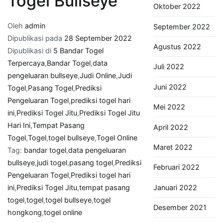
Togel Bullseye
Oktober 2022
Oleh
admin
September 2022
Dipublikasi pada
28 September 2022
Agustus 2022
Dipublikasi di
5 Bandar Togel
Terpercaya
,
Bandar Togel
,
data
Juli 2022
pengeluaran bullseye
,
Judi Online
,
Judi
Juni 2022
Togel
,
Pasang Togel
,
Prediksi
Pengeluaran Togel
,
prediksi togel hari
Mei 2022
ini
,
Prediksi Togel Jitu
,
Prediksi Togel Jitu
Hari Ini
,
Tempat Pasang
April 2022
Togel
,
Togel
,
togel bullseye
,
Togel Online
Maret 2022
Tag:
bandar togel
,
data pengeluaran
bullseye
,
judi togel
,
pasang togel
,
Prediksi
Februari 2022
Pengeluaran Togel
,
Prediksi togel hari
Januari 2022
ini
,
Prediksi Togel Jitu
,
tempat pasang
togel
,
togel
,
togel bullseye
,
togel
Desember 2021
hongkong
,
togel online