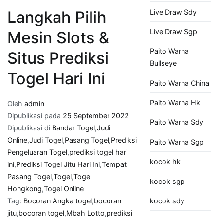
Live Draw Sdy
Langkah Pilih
Live Draw Sgp
Mesin Slots &
Paito Warna
Situs Prediksi
Bullseye
Togel Hari Ini
Paito Warna China
Paito Warna Hk
Oleh
admin
Dipublikasi pada
25 September 2022
Paito Warna Sdy
Dipublikasi di
Bandar Togel
,
Judi
Online
,
Judi Togel
,
Pasang Togel
,
Prediksi
Paito Warna Sgp
Pengeluaran Togel
,
prediksi togel hari
kocok hk
ini
,
Prediksi Togel Jitu Hari Ini
,
Tempat
Pasang Togel
,
Togel
,
Togel
kocok sgp
Hongkong
,
Togel Online
Tag:
Bocoran Angka togel
,
bocoran
kocok sdy
jitu
,
bocoran togel
,
Mbah Lotto
,
prediksi