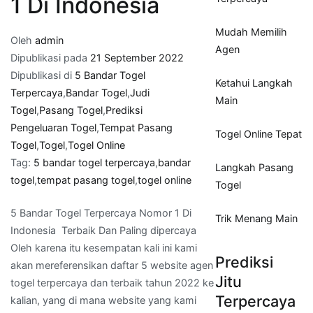
1 Di Indonesia
Mudah Memilih
Oleh
admin
Agen
Dipublikasi pada
21 September 2022
Dipublikasi di
5 Bandar Togel
Ketahui Langkah
Terpercaya
,
Bandar Togel
,
Judi
Main
Togel
,
Pasang Togel
,
Prediksi
Pengeluaran Togel
,
Tempat Pasang
Togel Online Tepat
Togel
,
Togel
,
Togel Online
Tag:
5 bandar togel terpercaya
,
bandar
Langkah Pasang
togel
,
tempat pasang togel
,
togel online
Togel
5 Bandar Togel Terpercaya Nomor 1 Di
Trik Menang Main
Indonesia Terbaik Dan Paling dipercaya
Oleh karena itu kesempatan kali ini kami
Prediksi
akan mereferensikan daftar 5 website agen
Jitu
togel terpercaya dan terbaik tahun 2022 ke
Terpercaya
kalian, yang di mana website yang kami