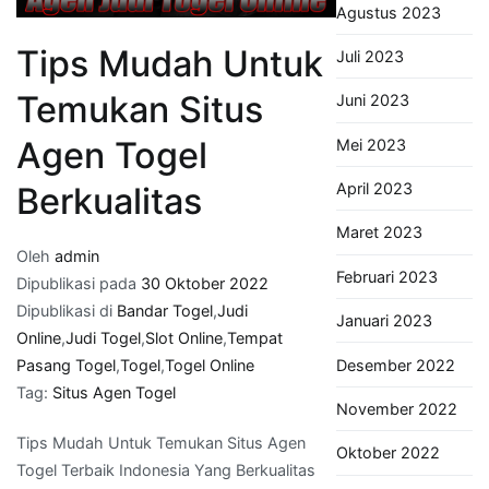
Agustus 2023
Tips Mudah Untuk
Juli 2023
Temukan Situs
Juni 2023
Agen Togel
Mei 2023
April 2023
Berkualitas
Maret 2023
Oleh
admin
Februari 2023
Dipublikasi pada
30 Oktober 2022
Dipublikasi di
Bandar Togel
,
Judi
Januari 2023
Online
,
Judi Togel
,
Slot Online
,
Tempat
Desember 2022
Pasang Togel
,
Togel
,
Togel Online
Tag:
Situs Agen Togel
November 2022
Tips Mudah Untuk Temukan Situs Agen
Oktober 2022
Togel Terbaik Indonesia Yang Berkualitas