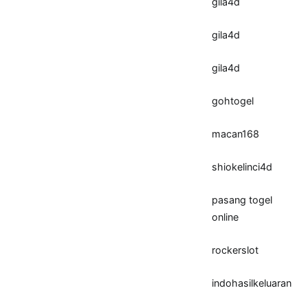
gila4d
gila4d
gila4d
gohtogel
macan168
shiokelinci4d
pasang togel
online
rockerslot
indohasilkeluaran