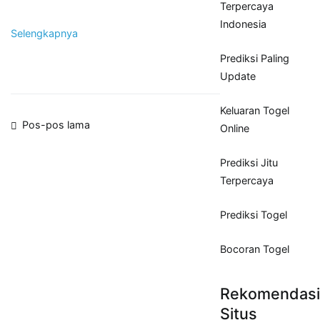
Terpercaya
Indonesia
Selengkapnya
Prediksi Paling
Update
Keluaran Togel
Navigasi
Pos-pos lama
Online
pos
Prediksi Jitu
Terpercaya
Prediksi Togel
Bocoran Togel
Rekomendasi
Situs