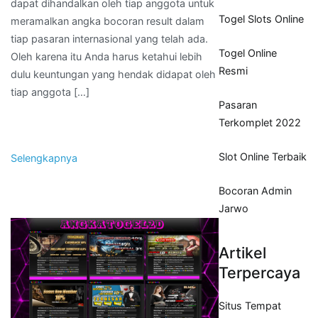
dapat dihandalkan oleh tiap anggota untuk
Togel Slots Online
meramalkan angka bocoran result dalam
tiap pasaran internasional yang telah ada.
Togel Online
Oleh karena itu Anda harus ketahui lebih
Resmi
dulu keuntungan yang hendak didapat oleh
tiap anggota […]
Pasaran
Terkomplet 2022
Slot Online Terbaik
Selengkapnya
Bocoran Admin
Jarwo
Artikel
Terpercaya
Situs Tempat