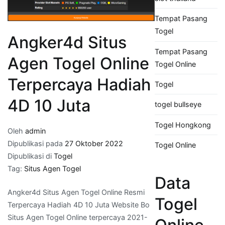
Tempat Pasang
Togel
Angker4d Situs
Tempat Pasang
Agen Togel Online
Togel Online
Terpercaya Hadiah
Togel
4D 10 Juta
togel bullseye
Togel Hongkong
Oleh
admin
Dipublikasi pada
27 Oktober 2022
Togel Online
Dipublikasi di
Togel
Tag:
Situs Agen Togel
Data
Angker4d Situs Agen Togel Online Resmi
Togel
Terpercaya Hadiah 4D 10 Juta Website Bo
Situs Agen Togel Online terpercaya 2021-