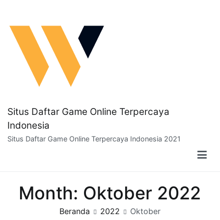
Loncat
ke
konten
Situs Daftar Game Online Terpercaya
Indonesia
Situs Daftar Game Online Terpercaya Indonesia 2021
Month:
Oktober 2022
Beranda
2022
Oktober