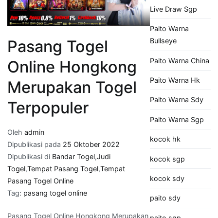
Live Draw Sgp
Paito Warna
Bullseye
Pasang Togel
Paito Warna China
Online Hongkong
Paito Warna Hk
Merupakan Togel
Paito Warna Sdy
Terpopuler
Paito Warna Sgp
Oleh
admin
kocok hk
Dipublikasi pada
25 Oktober 2022
Dipublikasi di
Bandar Togel
,
Judi
kocok sgp
Togel
,
Tempat Pasang Togel
,
Tempat
kocok sdy
Pasang Togel Online
Tag:
pasang togel online
paito sdy
Pasang Togel Online Hongkong Merupakan
paito sgp