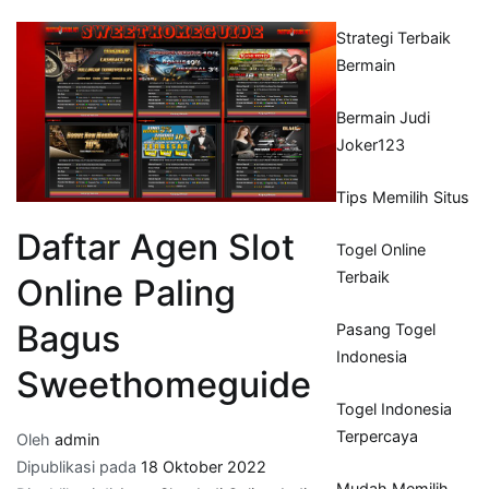
Strategi Terbaik
Bermain
Bermain Judi
Joker123
Tips Memilih Situs
Daftar Agen Slot
Togel Online
Terbaik
Online Paling
Bagus
Pasang Togel
Indonesia
Sweethomeguide
Togel Indonesia
Terpercaya
Oleh
admin
Dipublikasi pada
18 Oktober 2022
Mudah Memilih