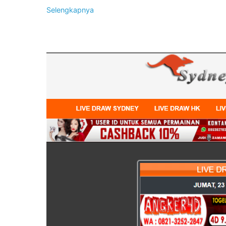
Selengkapnya