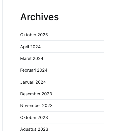
Archives
Oktober 2025
April 2024
Maret 2024
Februari 2024
Januari 2024
Desember 2023
November 2023
Oktober 2023
Agustus 2023