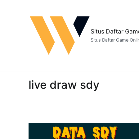
Loncat
ke
konten
Situs Daftar Gam
Situs Daftar Game Onli
live draw sdy