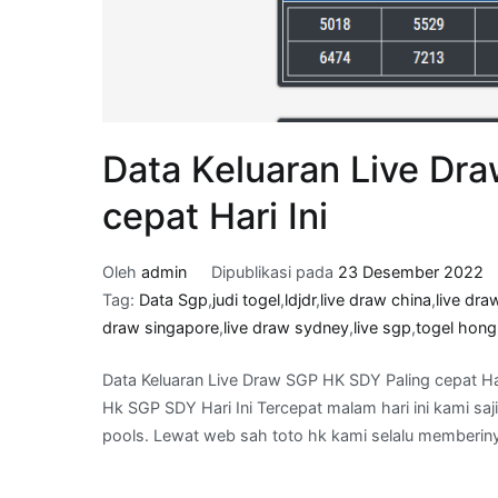
Data Keluaran Live Dr
cepat Hari Ini
Oleh
admin
Dipublikasi pada
23 Desember 2022
Tag:
Data Sgp
,
judi togel
,
ldjdr
,
live draw china
,
live dra
draw singapore
,
live draw sydney
,
live sgp
,
togel hon
Data Keluaran Live Draw SGP HK SDY Paling cepat Har
Hk SGP SDY Hari Ini Tercepat malam hari ini kami sa
pools. Lewat web sah toto hk kami selalu memberin