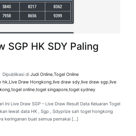
aw SGP HK SDY Paling
Dipublikasi di
Judi Online
,
Togel Online
w hk
,
Live Draw Hongkong
,
live draw sdy
,
live draw sgp
,
live
gkong
,
togel online
,
togel singapore
,
togel sydney
i Ini Live Draw SGP – Live Draw Result Data Keluaran Togel
jikan lewat data HK , Sgp , Sdyprize sah togel hongkong
ya keringanan buat semua pemakai […]