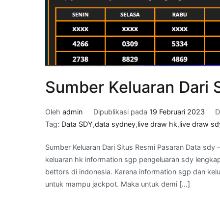
Sumber Keluaran Dari 
Oleh
admin
Dipublikasi pada
19 Februari 2023
D
Tag:
Data SDY
,
data sydney
,
live draw hk
,
live draw sd
Sumber Keluaran Dari Situs Resmi Pasaran Data sdy – 
keluaran hk information sgp pengeluaran sdy lengkap.
bettors di indonesia. Karena information sgp dan kel
untuk mampu jackpot. Maka untuk demi […]