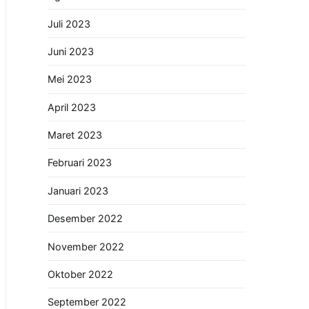
Juli 2023
Juni 2023
Mei 2023
April 2023
Maret 2023
Februari 2023
Januari 2023
Desember 2022
November 2022
Oktober 2022
September 2022