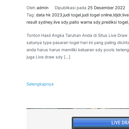
Oleh
admin
Dipublikasi pada
25 Desember 2022
Tag:
data hk 2023
,
judi togel
,
judi togel online
,
ldjdr
,
liv
result sydney
,
live sdy
,
paito warna sdy
,
prediksi togel
,
Tonton Hasil Angka Taruhan Anda di Situs Live Draw 
satunya type pasaran togel hari ini yang paling dicin
anda harus harus memiliki keluaran sdy pools terlen
juga Live draw sdy […]
Selengkapnya