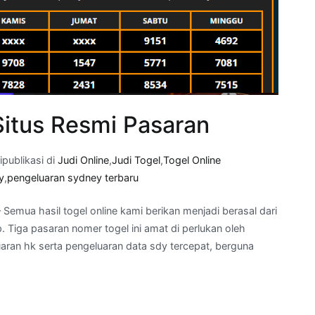
Situs Resmi Pasaran
ipublikasi di
Judi Online
,
Judi Togel
,
Togel Online
y
,
pengeluaran sydney terbaru
Semua hasil togel online kami berikan menjadi berasal dari
 Tiga pasaran nomer togel ini amat di perlukan oleh
uaran hk serta pengeluaran data sdy tercepat, berguna