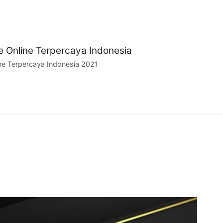
e Online Terpercaya Indonesia
ne Terpercaya Indonesia 2021