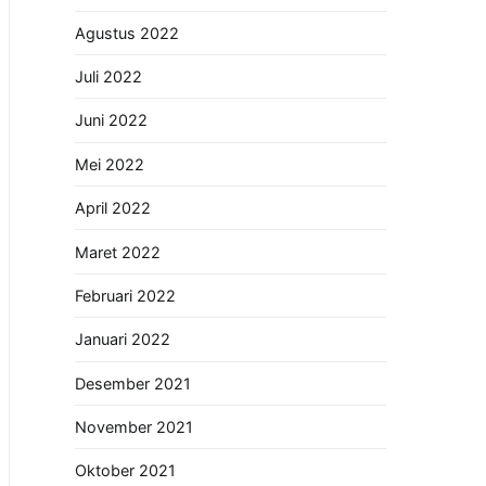
Agustus 2022
Juli 2022
Juni 2022
Mei 2022
April 2022
Maret 2022
Februari 2022
Januari 2022
Desember 2021
November 2021
Oktober 2021