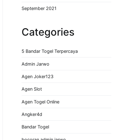
September 2021
Categories
5 Bandar Togel Terpercaya
Admin Jarwo
Agen Joker123
Agen Slot
Agen Togel Online
Angker4d
Bandar Togel
bocoran admin jarwo