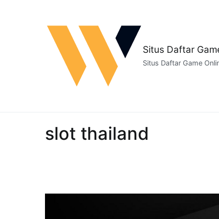
Loncat
ke
konten
Situs Daftar Gam
Situs Daftar Game Onli
slot thailand