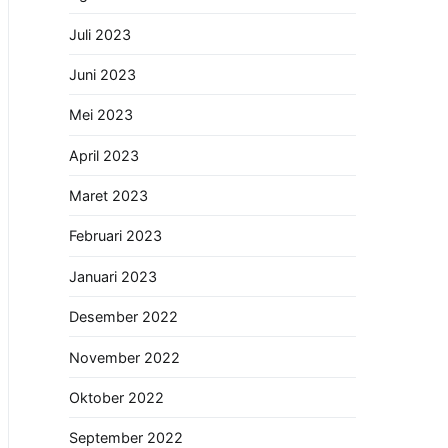
Juli 2023
Juni 2023
Mei 2023
April 2023
Maret 2023
Februari 2023
Januari 2023
Desember 2022
November 2022
Oktober 2022
September 2022