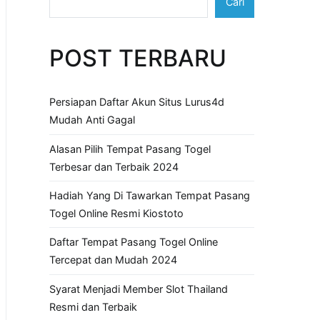
Cari
POST TERBARU
Persiapan Daftar Akun Situs Lurus4d
Mudah Anti Gagal
Alasan Pilih Tempat Pasang Togel
Terbesar dan Terbaik 2024
Hadiah Yang Di Tawarkan Tempat Pasang
Togel Online Resmi Kiostoto
Daftar Tempat Pasang Togel Online
Tercepat dan Mudah 2024
Syarat Menjadi Member Slot Thailand
Resmi dan Terbaik