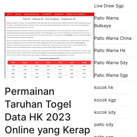
Live Draw Sgp
Paito Warna
Bullseye
Paito Warna China
Paito Warna Hk
Paito Warna Sdy
Paito Warna Sgp
kocok hk
Permainan
kocok sgp
Taruhan Togel
kocok sdy
Data HK 2023
paito sdy
Online yang Kerap
paito sgp