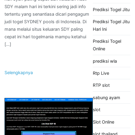
SDY malam hari ini terkini sering jadi info
Prediksi Togel Jitu
tertentu yang senantiasa dicari pengagum
Prediksi Togel Jitu
judi togel SYDNEY pools di Indonesia. Di
Hari Ini
mana melalui situs keluaran SDY paling
cepat ini hari togelmania mampu ketahui
Prediksi Togel
[…]
Online
prediksi wla
Selengkapnya
Rtp Live
RTP slot
sabung ayam
slot
Slot Online
slot thailand