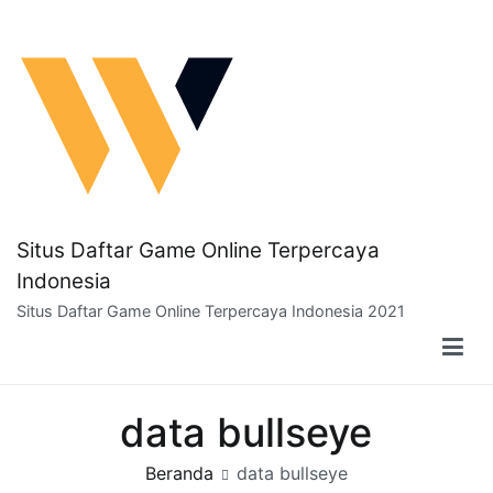
Loncat
ke
konten
Situs Daftar Game Online Terpercaya
Indonesia
Situs Daftar Game Online Terpercaya Indonesia 2021
data bullseye
Beranda
data bullseye