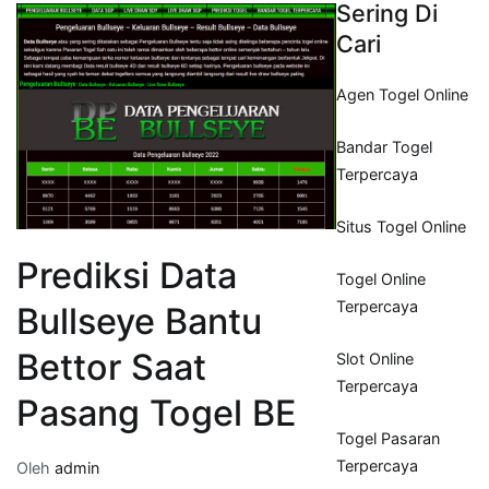
Sering Di
Cari
Agen Togel Online
Bandar Togel
Terpercaya
Situs Togel Online
Prediksi Data
Togel Online
Terpercaya
Bullseye Bantu
Bettor Saat
Slot Online
Terpercaya
Pasang Togel BE
Togel Pasaran
Terpercaya
Oleh
admin