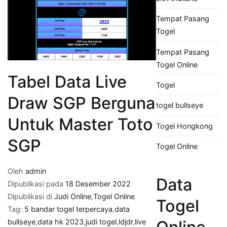
Tempat Pasang
Togel
Tempat Pasang
Togel Online
Tabel Data Live
Togel
Draw SGP Berguna
togel bullseye
Untuk Master Toto
Togel Hongkong
SGP
Togel Online
Oleh
admin
Data
Dipublikasi pada
18 Desember 2022
Dipublikasi di
Judi Online
,
Togel Online
Togel
Tag:
5 bandar togel terpercaya
,
data
bullseye
,
data hk 2023
,
judi togel
,
ldjdr
,
live