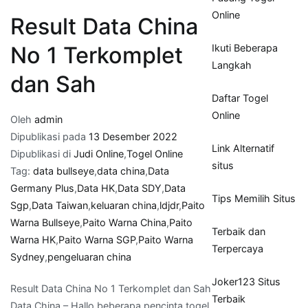
Online
Result Data China
Ikuti Beberapa
No 1 Terkomplet
Langkah
dan Sah
Daftar Togel
Online
Oleh
admin
Dipublikasi pada
13 Desember 2022
Link Alternatif
Dipublikasi di
Judi Online
,
Togel Online
situs
Tag:
data bullseye
,
data china
,
Data
Germany Plus
,
Data HK
,
Data SDY
,
Data
Tips Memilih Situs
Sgp
,
Data Taiwan
,
keluaran china
,
ldjdr
,
Paito
Warna Bullseye
,
Paito Warna China
,
Paito
Terbaik dan
Warna HK
,
Paito Warna SGP
,
Paito Warna
Terpercaya
Sydney
,
pengeluaran china
Joker123 Situs
Result Data China No 1 Terkomplet dan Sah
Terbaik
Data China – Hallo beberapa pencinta togel