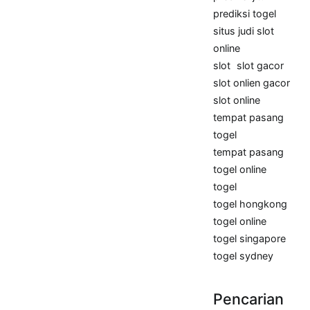
prediksi togel
situs judi slot
online
slot
slot gacor
slot onlien gacor
slot online
tempat pasang
togel
tempat pasang
togel online
togel
togel hongkong
togel online
togel singapore
togel sydney
Pencarian