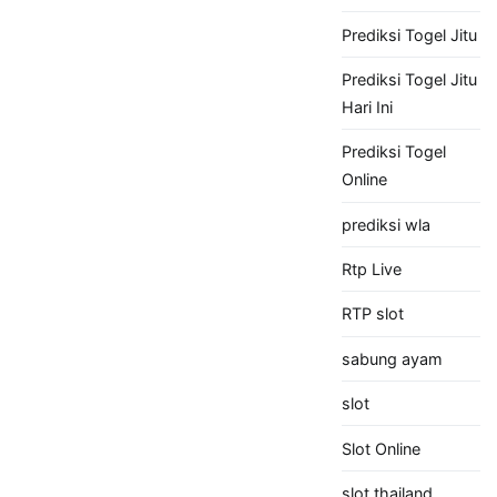
Prediksi Togel Jitu
Prediksi Togel Jitu
Hari Ini
Prediksi Togel
Online
prediksi wla
Rtp Live
RTP slot
sabung ayam
slot
Slot Online
slot thailand