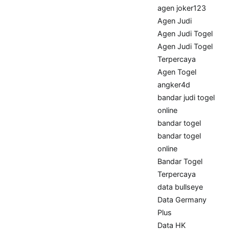
agen joker123
Agen Judi
Agen Judi Togel
Agen Judi Togel
Terpercaya
Agen Togel
angker4d
bandar judi togel
online
bandar togel
bandar togel
online
Bandar Togel
Terpercaya
data bullseye
Data Germany
Plus
Data HK