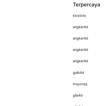
Terpercaya
kiostoto
angker4d
angker4d
angker4d
angker4d
gaib4d
mayorqq
gila4d