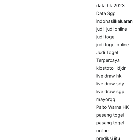
data hk 2023
Data Sgp
indohasilkeluaran
judi
judi online
judi togel
judi togel online
Judi Togel
Terpercaya
kiostoto
ldjdr
live draw hk
live draw sdy
live draw sgp
mayorqq
Paito Warna HK
pasang togel
pasang togel
online
prediksi jitu