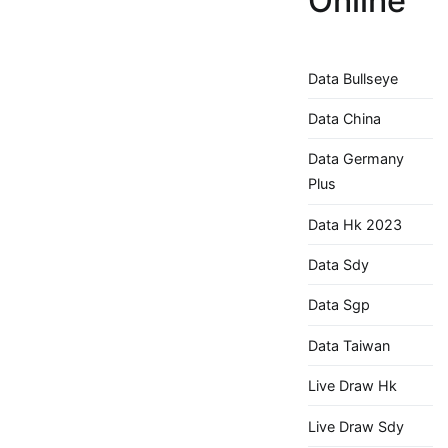
Online
Data Bullseye
Data China
Data Germany
Plus
Data Hk 2023
Data Sdy
Data Sgp
Data Taiwan
Live Draw Hk
Live Draw Sdy