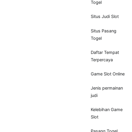
Togel
Situs Judi Slot
Situs Pasang
Togel
Daftar Tempat
Terpercaya
Game Slot Online
Jenis permainan
judi
Kelebihan Game
Slot
Pasang Togel