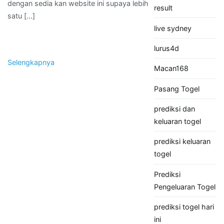
dengan sedia kan website ini supaya lebih
result
satu […]
live sydney
lurus4d
Selengkapnya
Macan168
Pasang Togel
prediksi dan
keluaran togel
prediksi keluaran
togel
Prediksi
Pengeluaran Togel
prediksi togel hari
ini