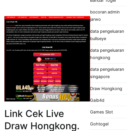
Bandar Togel
bocoran admin
jarwo
data pengeluaran
bullseye
data pengeluaran
hongkong
data pengeluaran
singapore
Draw Hongkong
Gaib4d
Link Cek Live
Games Slot
Draw Hongkong.
Gohtogel