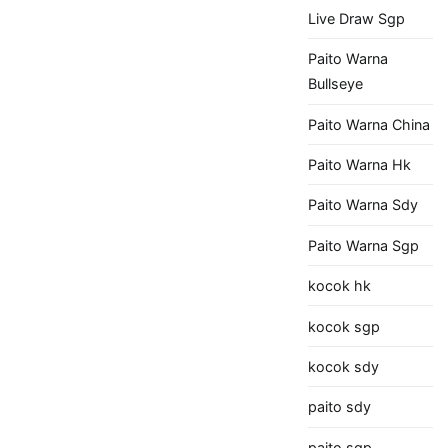
Live Draw Sgp
Paito Warna
Bullseye
Paito Warna China
Paito Warna Hk
Paito Warna Sdy
Paito Warna Sgp
kocok hk
kocok sgp
kocok sdy
paito sdy
paito sgp