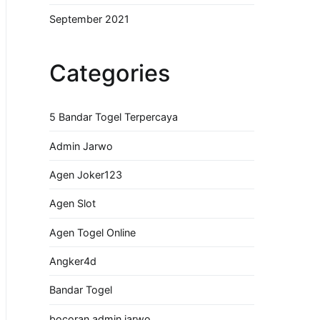
September 2021
Categories
5 Bandar Togel Terpercaya
Admin Jarwo
Agen Joker123
Agen Slot
Agen Togel Online
Angker4d
Bandar Togel
bocoran admin jarwo