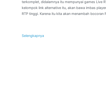
terkomplet, didalamnya itu mempunyai games Live R
kelompok link alternative itu, akan bawa imbas play
RTP tinggi. Karena itu kita akan menambah bocoran R
Selengkapnya