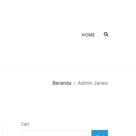
HOME
Beranda
Admin Jarwo
Cari