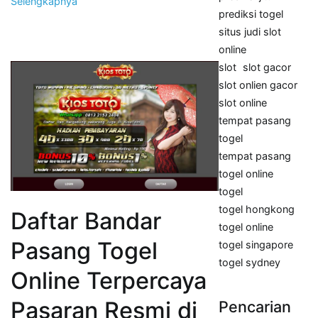
Selengkapnya
prediksi togel
situs judi slot
online
slot
slot gacor
slot onlien gacor
slot online
tempat pasang
togel
tempat pasang
togel online
togel
togel hongkong
Daftar Bandar
togel online
Pasang Togel
togel singapore
togel sydney
Online Terpercaya
Pasaran Resmi di
Pencarian