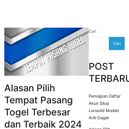
Cari
Cari
POST
TERBAR
Alasan Pilih
Persiapan Daftar
Tempat Pasang
Akun Situs
Togel Terbesar
Lurus4d Mudah
Anti Gagal
dan Terbaik 2024