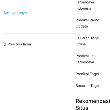
Terpercaya
Indonesia
Selengkapnya
Prediksi Paling
Update
Keluaran Togel
Navigasi
Pos-pos lama
Online
pos
Prediksi Jitu
Terpercaya
Prediksi Togel
Bocoran Togel
Rekomendasi
Situs