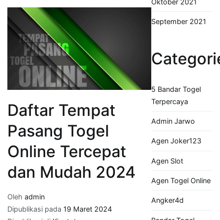
Oktober 2021
September 2021
Categori
5 Bandar Togel
Terpercaya
Daftar Tempat
Admin Jarwo
Pasang Togel
Agen Joker123
Online Tercepat
Agen Slot
dan Mudah 2024
Agen Togel Online
Oleh
admin
Angker4d
Dipublikasi pada
19 Maret 2024