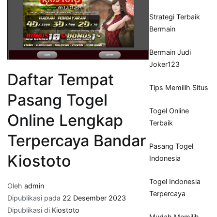
Strategi Terbaik
Bermain
Bermain Judi
Joker123
Daftar Tempat
Tips Memilih Situs
Pasang Togel
Togel Online
Online Lengkap
Terbaik
Terpercaya Bandar
Pasang Togel
Kiostoto
Indonesia
Togel Indonesia
Oleh
admin
Terpercaya
Dipublikasi pada
22 Desember 2023
Dipublikasi di
Kiostoto
Mudah Memilih