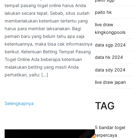
tempat pasang togel online harus Anda
paito hk
lakukan secara tepat. Sebab, situs sudah
memberlakukan ketentuan tertentu yang
live draw
harus para member laksanakan. Bagi
kingkongpools
pemain baru yang belum tahu apa saja
ketentuannya, maka bisa cek informasinya
data sgp 2024
berikut. Ketentuan Betting Tempat Pasang
data hk 2024
Togel Online Ada beberapa ketentuan
melakukan betting yang mesti Anda
data sdy 2024
perhatikan, yaitu: […]
live draw japan
TAG
Selengkapnya
5 bandar togel
terpercaya