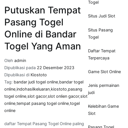
Togel
Putuskan Tempat
Situs Judi Slot
Pasang Togel
Situs Pasang
Online di Bandar
Togel
Togel Yang Aman
Daftar Tempat
Terpercaya
Oleh
admin
Dipublikasi pada
22 Desember 2023
Game Slot Online
Dipublikasi di
Kiostoto
Tag:
bandar judi togel online
,
bandar togel
Jenis permainan
online
,
indohasilkeluaran
,
kiostoto
,
pasang
judi
togel online
,
slot gacor
,
slot onlien gacor
,
slot
online
,
tempat pasang togel online
,
togel
Kelebihan Game
online
Slot
daftar Tempat Pasang Togel Online paling
Pasang Togel