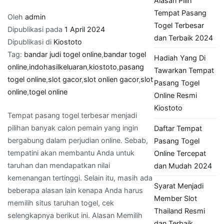
Alasan Pilih
Tempat Pasang
Oleh
admin
Togel Terbesar
Dipublikasi pada
1 April 2024
dan Terbaik 2024
Dipublikasi di
Kiostoto
Tag:
bandar judi togel online
,
bandar togel
Hadiah Yang Di
online
,
indohasilkeluaran
,
kiostoto
,
pasang
Tawarkan Tempat
togel online
,
slot gacor
,
slot onlien gacor
,
slot
Pasang Togel
online
,
togel online
Online Resmi
Kiostoto
Tempat pasang togel terbesar menjadi
pilihan banyak calon pemain yang ingin
Daftar Tempat
bergabung dalam perjudian online. Sebab,
Pasang Togel
tempatini akan membantu Anda untuk
Online Tercepat
taruhan dan mendapatkan nilai
dan Mudah 2024
kemenangan tertinggi. Selain itu, masih ada
Syarat Menjadi
beberapa alasan lain kenapa Anda harus
Member Slot
memilih situs taruhan togel, cek
Thailand Resmi
selengkapnya berikut ini. Alasan Memilih
dan Terbaik