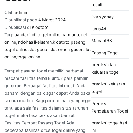
result
Oleh
admin
live sydney
Dipublikasi pada
4 Maret 2024
Dipublikasi di
Kiostoto
lurus4d
Tag:
bandar judi togel online
,
bandar togel
Macan168
online
,
indohasilkeluaran
,
kiostoto
,
pasang
togel online
,
slot gacor
,
slot onlien gacor
,
slot
Pasang Togel
online
,
togel online
prediksi dan
Tempat pasang togel memiliki berbagai
keluaran togel
macam fasilitas terbaik untuk para pemain
prediksi keluaran
gunakan. Berbagai fasilitas ini mesti Anda
togel
pahami dengan baik agar dapat Anda pakai
secara mudah. Bagi para pemain yang ingin
Prediksi
tahu apa saja fasilitas dalam situs taruhan
Pengeluaran Togel
togel, maka bisa cek ulasan berikut:
Fasilitas Tempat Pasang Togel Ada
prediksi togel hari
beberapa fasilitas situs togel online yang
ini