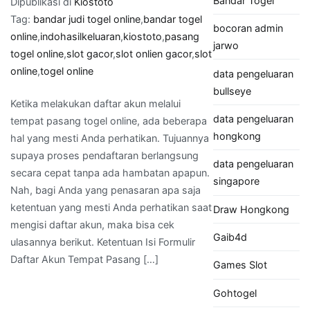
Bandar Togel
Dipublikasi di
Kiostoto
Tag:
bandar judi togel online
,
bandar togel
bocoran admin
online
,
indohasilkeluaran
,
kiostoto
,
pasang
jarwo
togel online
,
slot gacor
,
slot onlien gacor
,
slot
online
,
togel online
data pengeluaran
bullseye
Ketika melakukan daftar akun melalui
data pengeluaran
tempat pasang togel online, ada beberapa
hongkong
hal yang mesti Anda perhatikan. Tujuannya
supaya proses pendaftaran berlangsung
data pengeluaran
secara cepat tanpa ada hambatan apapun.
singapore
Nah, bagi Anda yang penasaran apa saja
ketentuan yang mesti Anda perhatikan saat
Draw Hongkong
mengisi daftar akun, maka bisa cek
Gaib4d
ulasannya berikut. Ketentuan Isi Formulir
Daftar Akun Tempat Pasang […]
Games Slot
Gohtogel