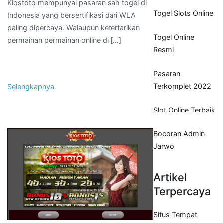
Kiostoto mempunyai pasaran sah togel di
Togel Slots Online
Indonesia yang bersertifikasi dari WLA
paling dipercaya. Walaupun ketertarikan
Togel Online
permainan permainan online di […]
Resmi
Pasaran
Terkomplet 2022
Selengkapnya
Slot Online Terbaik
Bocoran Admin
Jarwo
Artikel
Terpercaya
Situs Tempat