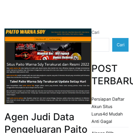
Cari
Cari
POST
TERBAR
Persiapan Daftar
Akun Situs
Agen Judi Data
Lurus4d Mudah
Anti Gagal
Pengeluaran Paito