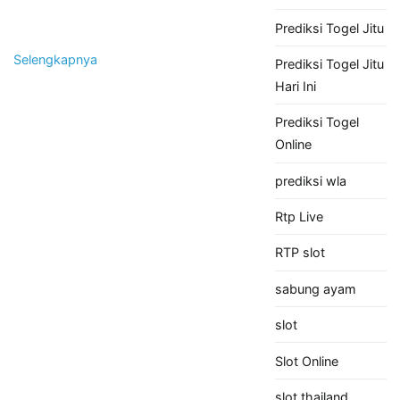
Prediksi Togel Jitu
Selengkapnya
Prediksi Togel Jitu
Hari Ini
Prediksi Togel
Online
prediksi wla
Rtp Live
RTP slot
sabung ayam
slot
Slot Online
slot thailand