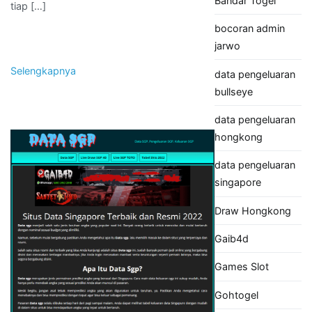
Bandar Togel
tiap […]
bocoran admin
jarwo
Selengkapnya
data pengeluaran
bullseye
data pengeluaran
hongkong
data pengeluaran
singapore
Draw Hongkong
Gaib4d
Games Slot
Gohtogel