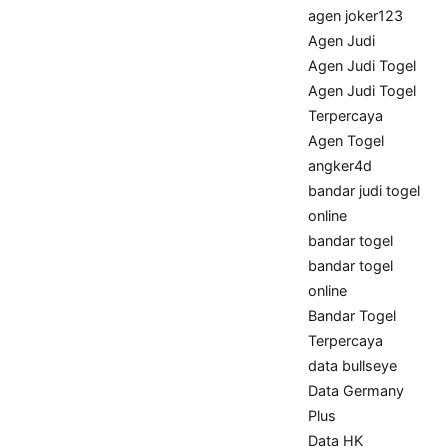
agen joker123
Agen Judi
Agen Judi Togel
Agen Judi Togel
Terpercaya
Agen Togel
angker4d
bandar judi togel
online
bandar togel
bandar togel
online
Bandar Togel
Terpercaya
data bullseye
Data Germany
Plus
Data HK