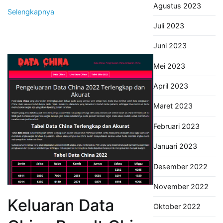
Agustus 2023
Selengkapnya
Juli 2023
Juni 2023
Mei 2023
April 2023
Maret 2023
Februari 2023
Januari 2023
Desember 2022
November 2022
Keluaran Data
Oktober 2022