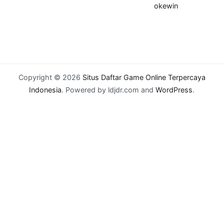
okewin
Copyright © 2026
Situs Daftar Game Online Terpercaya
Indonesia
. Powered by ldjdr.com and
WordPress
.