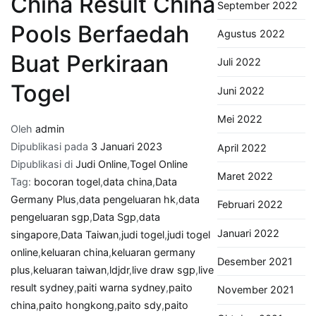
China Result China
September 2022
Pools Berfaedah
Agustus 2022
Buat Perkiraan
Juli 2022
Togel
Juni 2022
Mei 2022
Oleh
admin
Dipublikasi pada
3 Januari 2023
April 2022
Dipublikasi di
Judi Online
,
Togel Online
Maret 2022
Tag:
bocoran togel
,
data china
,
Data
Germany Plus
,
data pengeluaran hk
,
data
Februari 2022
pengeluaran sgp
,
Data Sgp
,
data
Januari 2022
singapore
,
Data Taiwan
,
judi togel
,
judi togel
online
,
keluaran china
,
keluaran germany
Desember 2021
plus
,
keluaran taiwan
,
ldjdr
,
live draw sgp
,
live
result sydney
,
paiti warna sydney
,
paito
November 2021
china
,
paito hongkong
,
paito sdy
,
paito