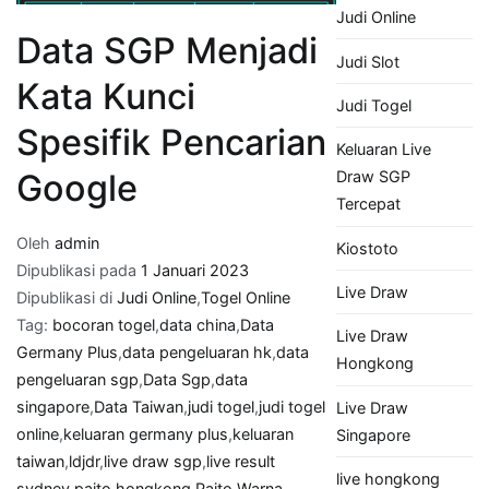
Judi Online
Data SGP Menjadi
Judi Slot
Kata Kunci
Judi Togel
Spesifik Pencarian
Keluaran Live
Google
Draw SGP
Tercepat
Oleh
admin
Kiostoto
Dipublikasi pada
1 Januari 2023
Live Draw
Dipublikasi di
Judi Online
,
Togel Online
Tag:
bocoran togel
,
data china
,
Data
Live Draw
Germany Plus
,
data pengeluaran hk
,
data
Hongkong
pengeluaran sgp
,
Data Sgp
,
data
singapore
,
Data Taiwan
,
judi togel
,
judi togel
Live Draw
online
,
keluaran germany plus
,
keluaran
Singapore
taiwan
,
ldjdr
,
live draw sgp
,
live result
live hongkong
sydney
,
paito hongkong
,
Paito Warna