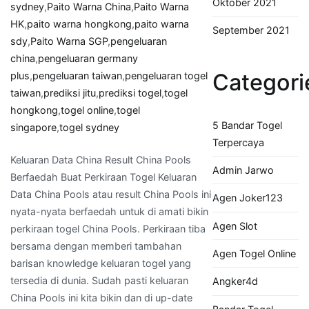
Oktober 2021
sydney
,
Paito Warna China
,
Paito Warna
HK
,
paito warna hongkong
,
paito warna
September 2021
sdy
,
Paito Warna SGP
,
pengeluaran
china
,
pengeluaran germany
Categori
plus
,
pengeluaran taiwan
,
pengeluaran togel
taiwan
,
prediksi jitu
,
prediksi togel
,
togel
hongkong
,
togel online
,
togel
5 Bandar Togel
singapore
,
togel sydney
Terpercaya
Keluaran Data China Result China Pools
Admin Jarwo
Berfaedah Buat Perkiraan Togel Keluaran
Data China Pools atau result China Pools ini
Agen Joker123
nyata-nyata berfaedah untuk di amati bikin
Agen Slot
perkiraan togel China Pools. Perkiraan tiba
bersama dengan memberi tambahan
Agen Togel Online
barisan knowledge keluaran togel yang
tersedia di dunia. Sudah pasti keluaran
Angker4d
China Pools ini kita bikin dan di up-date