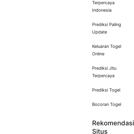
Terpercaya
Indonesia
Prediksi Paling
Update
Keluaran Togel
Online
Prediksi Jitu
Terpercaya
Prediksi Togel
Bocoran Togel
Rekomendasi
Situs