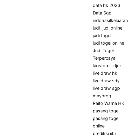
data hk 2023
Data Sgp
indohasilkeluaran
judi
judi online
judi togel
judi togel online
Judi Togel
Terpercaya
kiostoto
ldjdr
live draw hk
live draw sdy
live draw sgp
mayorqq
Paito Warna HK
pasang togel
pasang togel
online
prediksi jitu