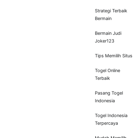
Strategi Terbaik
Bermain
Bermain Judi
Joker123
Tips Memilih Situs
Togel Online
Terbaik
Pasang Togel
Indonesia
Togel Indonesia
Terpercaya
Mudah Memilih