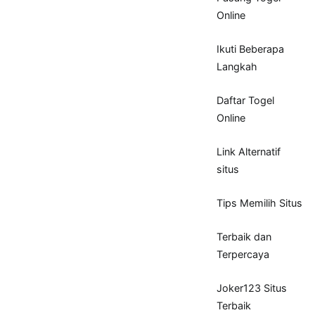
Online
Ikuti Beberapa
Langkah
Daftar Togel
Online
Link Alternatif
situs
Tips Memilih Situs
Terbaik dan
Terpercaya
Joker123 Situs
Terbaik