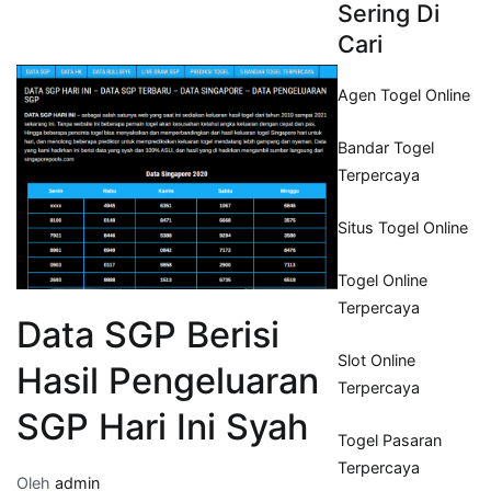
Sering Di
Cari
Agen Togel Online
Bandar Togel
Terpercaya
Situs Togel Online
Togel Online
Terpercaya
Data SGP Berisi
Slot Online
Hasil Pengeluaran
Terpercaya
SGP Hari Ini Syah
Togel Pasaran
Terpercaya
Oleh
admin