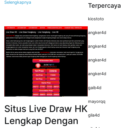
Selengkapnya
Terpercaya
kiostoto
angker4d
angker4d
angker4d
angker4d
gaib4d
mayorqq
Situs Live Draw HK
gila4d
Lengkap Dengan