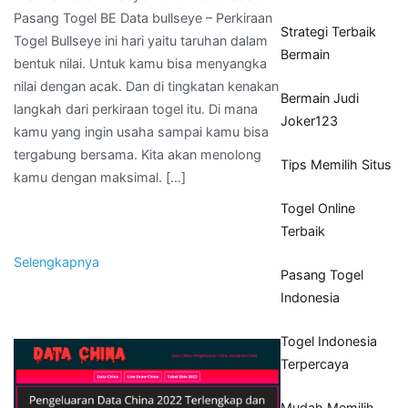
Pasang Togel BE Data bullseye – Perkiraan
Strategi Terbaik
Togel Bullseye ini hari yaitu taruhan dalam
Bermain
bentuk nilai. Untuk kamu bisa menyangka
nilai dengan acak. Dan di tingkatan kenakan
Bermain Judi
langkah dari perkiraan togel itu. Di mana
Joker123
kamu yang ingin usaha sampai kamu bisa
tergabung bersama. Kita akan menolong
Tips Memilih Situs
kamu dengan maksimal. […]
Togel Online
Terbaik
Selengkapnya
Pasang Togel
Indonesia
Togel Indonesia
Terpercaya
Mudah Memilih