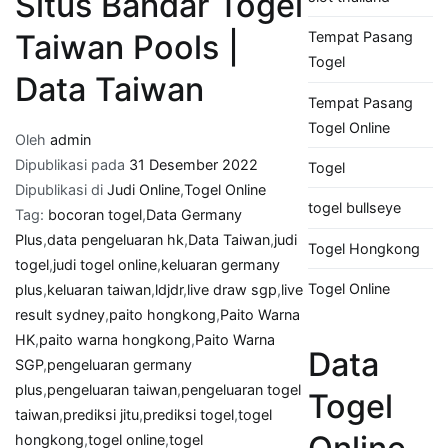
Situs Bandar Togel
Taiwan Pools |
Tempat Pasang
Togel
Data Taiwan
Tempat Pasang
Togel Online
Oleh
admin
Dipublikasi pada
31 Desember 2022
Togel
Dipublikasi di
Judi Online
,
Togel Online
togel bullseye
Tag:
bocoran togel
,
Data Germany
Plus
,
data pengeluaran hk
,
Data Taiwan
,
judi
Togel Hongkong
togel
,
judi togel online
,
keluaran germany
Togel Online
plus
,
keluaran taiwan
,
ldjdr
,
live draw sgp
,
live
result sydney
,
paito hongkong
,
Paito Warna
HK
,
paito warna hongkong
,
Paito Warna
Data
SGP
,
pengeluaran germany
plus
,
pengeluaran taiwan
,
pengeluaran togel
Togel
taiwan
,
prediksi jitu
,
prediksi togel
,
togel
hongkong
,
togel online
,
togel