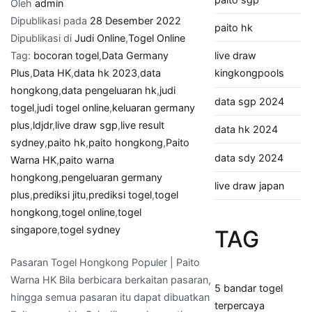
Oleh
admin
Dipublikasi pada
28 Desember 2022
paito hk
Dipublikasi di
Judi Online
,
Togel Online
Tag:
bocoran togel
,
Data Germany
live draw
Plus
,
Data HK
,
data hk 2023
,
data
kingkongpools
hongkong
,
data pengeluaran hk
,
judi
data sgp 2024
togel
,
judi togel online
,
keluaran germany
plus
,
ldjdr
,
live draw sgp
,
live result
data hk 2024
sydney
,
paito hk
,
paito hongkong
,
Paito
data sdy 2024
Warna HK
,
paito warna
hongkong
,
pengeluaran germany
live draw japan
plus
,
prediksi jitu
,
prediksi togel
,
togel
hongkong
,
togel online
,
togel
singapore
,
togel sydney
TAG
Pasaran Togel Hongkong Populer | Paito
Warna HK Bila berbicara berkaitan pasaran,
5 bandar togel
hingga semua pasaran itu dapat dibuatkan
terpercaya