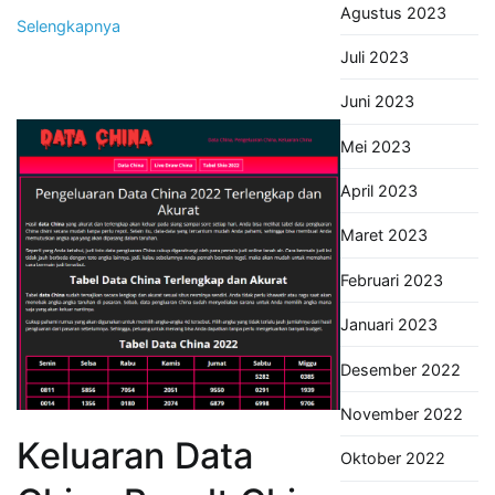
Agustus 2023
Selengkapnya
Juli 2023
Juni 2023
Mei 2023
April 2023
Maret 2023
Februari 2023
Januari 2023
Desember 2022
November 2022
Keluaran Data
Oktober 2022