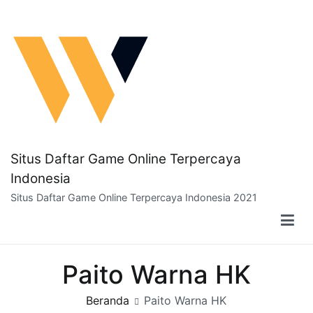
Loncat
ke
konten
Situs Daftar Game Online Terpercaya
Indonesia
Situs Daftar Game Online Terpercaya Indonesia 2021
Paito Warna HK
Beranda
Paito Warna HK