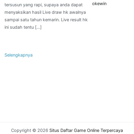
okewin
tersusun yang rapi, supaya anda dapat
menyaksikan hasil Live draw hk awalnya
sampai satu tahun kemarin. Live result hk
ini sudah tentu […]
Selengkapnya
Copyright © 2026
Situs Daftar Game Online Terpercaya