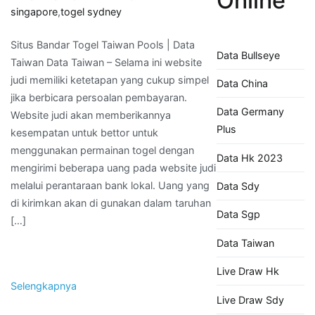
Online
singapore
,
togel sydney
Situs Bandar Togel Taiwan Pools | Data
Data Bullseye
Taiwan Data Taiwan – Selama ini website
judi memiliki ketetapan yang cukup simpel
Data China
jika berbicara persoalan pembayaran.
Data Germany
Website judi akan memberikannya
Plus
kesempatan untuk bettor untuk
menggunakan permainan togel dengan
Data Hk 2023
mengirimi beberapa uang pada website judi
melalui perantaraan bank lokal. Uang yang
Data Sdy
di kirimkan akan di gunakan dalam taruhan
Data Sgp
[…]
Data Taiwan
Live Draw Hk
Selengkapnya
Live Draw Sdy