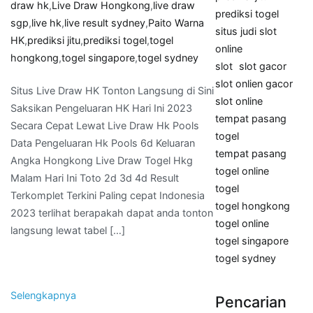
draw hk
,
Live Draw Hongkong
,
live draw
prediksi togel
sgp
,
live hk
,
live result sydney
,
Paito Warna
situs judi slot
HK
,
prediksi jitu
,
prediksi togel
,
togel
online
hongkong
,
togel singapore
,
togel sydney
slot
slot gacor
slot onlien gacor
Situs Live Draw HK Tonton Langsung di Sini
slot online
Saksikan Pengeluaran HK Hari Ini 2023
tempat pasang
Secara Cepat Lewat Live Draw Hk Pools
togel
Data Pengeluaran Hk Pools 6d Keluaran
tempat pasang
Angka Hongkong Live Draw Togel Hkg
togel online
Malam Hari Ini Toto 2d 3d 4d Result
togel
Terkomplet Terkini Paling cepat Indonesia
togel hongkong
2023 terlihat berapakah dapat anda tonton
togel online
langsung lewat tabel […]
togel singapore
togel sydney
Selengkapnya
Pencarian