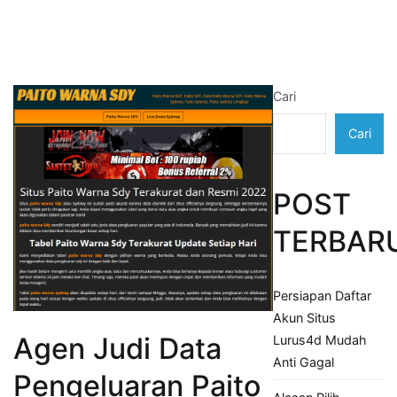
Cari
Cari
POST
TERBAR
Persiapan Daftar
Akun Situs
Agen Judi Data
Lurus4d Mudah
Anti Gagal
Pengeluaran Paito