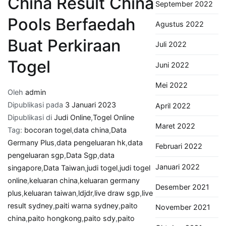
China Result China
September 2022
Pools Berfaedah
Agustus 2022
Buat Perkiraan
Juli 2022
Togel
Juni 2022
Mei 2022
Oleh
admin
Dipublikasi pada
3 Januari 2023
April 2022
Dipublikasi di
Judi Online
,
Togel Online
Maret 2022
Tag:
bocoran togel
,
data china
,
Data
Germany Plus
,
data pengeluaran hk
,
data
Februari 2022
pengeluaran sgp
,
Data Sgp
,
data
Januari 2022
singapore
,
Data Taiwan
,
judi togel
,
judi togel
online
,
keluaran china
,
keluaran germany
Desember 2021
plus
,
keluaran taiwan
,
ldjdr
,
live draw sgp
,
live
result sydney
,
paiti warna sydney
,
paito
November 2021
china
,
paito hongkong
,
paito sdy
,
paito